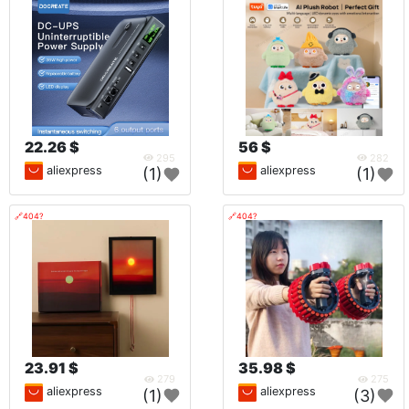
22.26 $
56 $
295
282
aliexpress
aliexpress
(1)
(1)
🔗404?
🔗404?
23.91 $
35.98 $
279
275
aliexpress
aliexpress
(1)
(3)