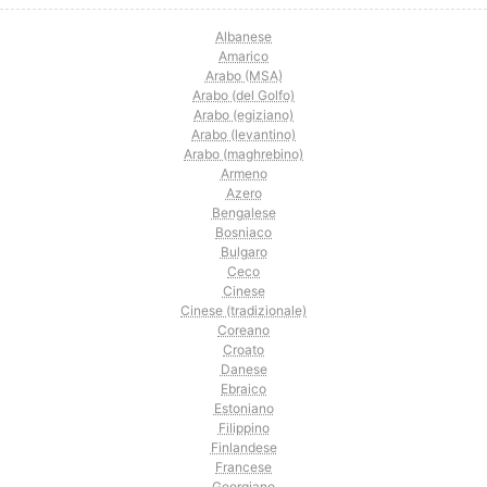
Albanese
Amarico
Arabo (MSA)
Arabo (del Golfo)
Arabo (egiziano)
Arabo (levantino)
Arabo (maghrebino)
Armeno
Azero
Bengalese
Bosniaco
Bulgaro
Ceco
Cinese
Cinese (tradizionale)
Coreano
Croato
Danese
Ebraico
Estoniano
Filippino
Finlandese
Francese
Georgiano