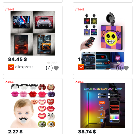
🔗404?
🔗404?
84.45 $
14.73 $
268
260
aliexpress
aliexpress
(4)
(0)
🔗404?
🔗404?
2.27 $
38.74 $