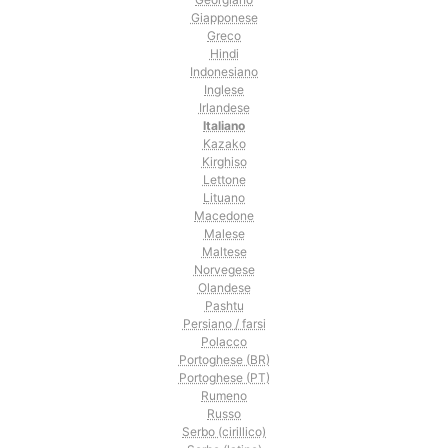
Giapponese
Greco
Hindi
Indonesiano
Inglese
Irlandese
Italiano
Kazako
Kirghiso
Lettone
Lituano
Macedone
Malese
Maltese
Norvegese
Olandese
Pashtu
Persiano / farsi
Polacco
Portoghese (BR)
Portoghese (PT)
Rumeno
Russo
Serbo (cirillico)