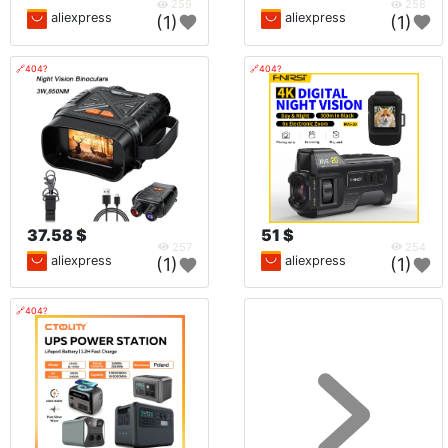
259
258
aliexpress
aliexpress
(1)
(1)
🔗404?
🔗404?
37.58 $
51 $
257
254
aliexpress
aliexpress
(1)
(1)
🔗404?