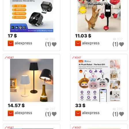
17 $
11.03 $
350
327
aliexpress
aliexpress
(1)
(1)
🔗404?
🔗404?
14.57 $
33 $
297
296
aliexpress
aliexpress
(1)
(1)
🔗404?
🔗404?