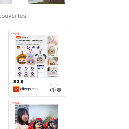
écouvertes:
🔗404?
33 $
296
aliexpress
(1)
🔗404?