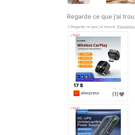
Regarde ce que j'ai tro
›
Regarde ce que j'ai trouvé:
Populaire
🔗404?
17 $
350
aliexpress
(1)
🔗404?