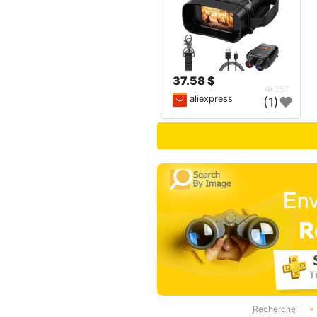
37.58 $
257
aliexpress
(1)
Recherche
|