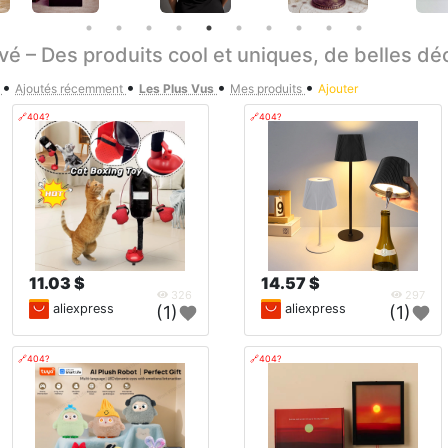
uvé – Des produits cool et uniques, de belles d
•
•
•
•
s
Ajoutés récemment
Les Plus Vus
Mes produits
Ajouter
🔗404?
🔗404?
11.03 $
14.57 $
326
297
aliexpress
aliexpress
(1)
(1)
🔗404?
🔗404?