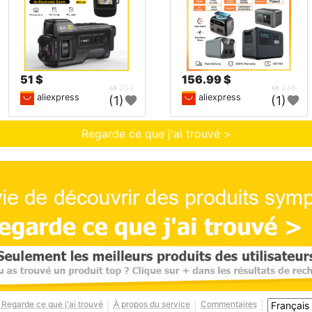
51 $
156.99 $
254
248
aliexpress
aliexpress
(1)
(1)
Regarde ce que j'ai trouvé >
Regarde ce que j'ai trouvé
À propos du service
Commentaires
|
|
|