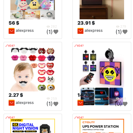
56 $
23.91 $
282
279
aliexpress
aliexpress
(1)
(1)
🔗404?
🔗404?
2.27 $
14.73 $
259
259
aliexpress
aliexpress
(1)
(0)
🔗404?
🔗404?