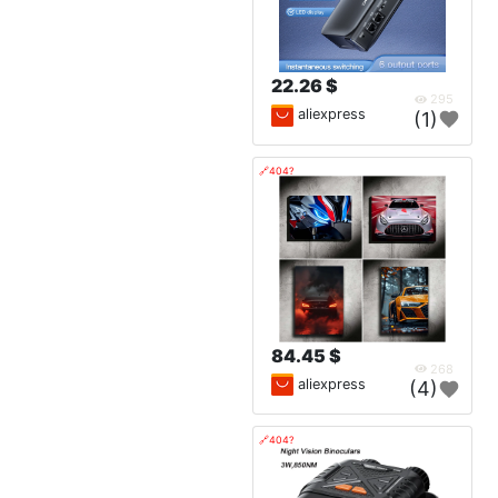
22.26 $
295
aliexpress
(1)
🔗404?
84.45 $
268
aliexpress
(4)
🔗404?