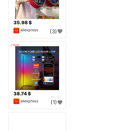
35.98 $
275
aliexpress
(3)
🔗404?
38.74 $
258
aliexpress
(1)