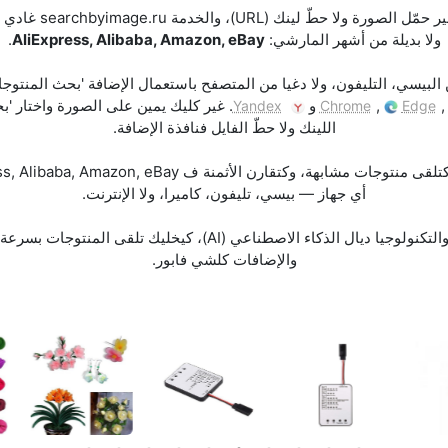
كيفاش تقلب على منتوج
ولا بديلة من أشهر المارشي:
AliExpress, Alibaba, Amazon, eBay
.
البيسي، التليفون، ولا دغيا من المتصفح باستعمال الإضافة 'بحث المنتوج
,
و
. غير كليك يمين على الصورة واختار 'ب
Yandex
Chrome
Edge
اللينك ولا حطّ الفايل فنافذة الإضافة.
أي جهاز — بيسي، تليفون، كاميرا، ولا الإنترنت.
البحث خدام على رؤية الحاسوب والتكنولوجيا ديال الذكاء الاصطناعي (I
والإضافات كلشي فابور.