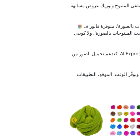
 بالصورة؟ غير حمّل الصورة ولا حطّ لينك (URL)، والخدمة searchbyimage.ru غادي تلقى المنتوج وتوريك عروض مشابهة
ات بالصورة'، متوفرة فابور ف
حث المنتوجات بالصورة'، ولا كوبيي
الخدمة كتعرف شنو كاين فالصورة، كتلقى منتوجات مشابهة، وكتقارن الأثمنة ف AliExpress, Alibaba, Amazon, eBay. كتدعم تحميل الصور من
A)، كيخليك تلقى المنتوجات بسرعة وتوفّر الوقت. الموقع، التطبيقات