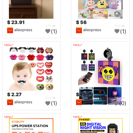
23.91 $
56 $
279
282
aliexpress
aliexpress
(1)
(1)
🔗404?
🔗404?
2.27 $
14.73 $
259
260
aliexpress
aliexpress
(1)
(0)
🔗404?
🔗404?