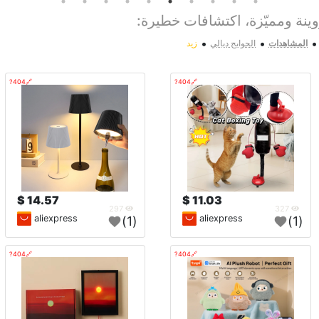
نة ومميّزة، اكتشافات خطيرة:
•
•
•
المشاهدات
الحوايج ديالي
زيد
🔗404?
🔗404?
14.57 $
11.03 $
297
327
aliexpress
aliexpress
(1)
(1)
🔗404?
🔗404?