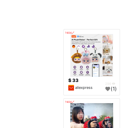
🔗404?
33 $
296
aliexpress
(1)
🔗404?