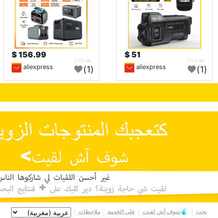
156.99 $
51 $
249
254
aliexpress
aliexpress
(1)
(1)
بحث
شوف آش لقيت
على الخدمة
ملاحظات
|
|
|
|