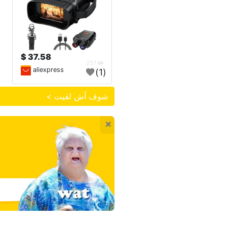
37.58 $
257
aliexpress
(1)
شوف آش لقيت >
×