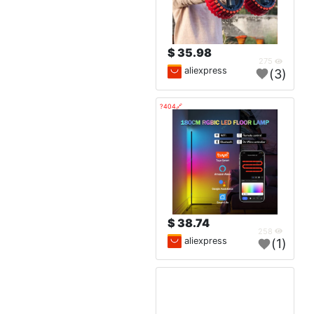
35.98 $
275
aliexpress
(3)
🔗404?
38.74 $
258
aliexpress
(1)