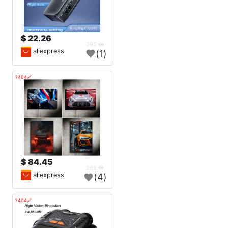
22.26 $
295
aliexpress
(1)
🔗404?
84.45 $
268
aliexpress
(4)
🔗404?