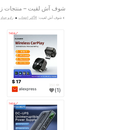
شوف آش لقيت – منتجات زوي
•
›
شوف آش لقيت:
الأكثر إعجاب
زادو جداد
🔗404?
17 $
350
aliexpress
(1)
🔗404?